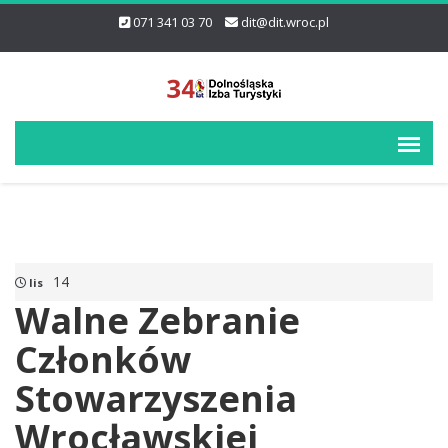
071 341 03 70
dit@dit.wroc.pl
14
lis
Walne Zebranie
Członków
Stowarzyszenia
Wrocławskiej