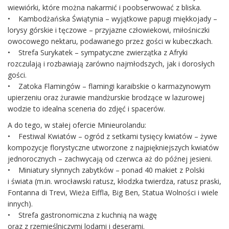
wiewiórki, które można nakarmić i poobserwować z bliska.
• Kambodżańska Świątynia – wyjątkowe papugi miękkojady –
lorysy górskie i tęczowe – przyjazne człowiekowi, miłośniczki
owocowego nektaru, podawanego przez gości w kubeczkach.
• Strefa Surykatek – sympatyczne zwierzątka z Afryki
rozczulają i rozbawiają zarówno najmłodszych, jak i dorosłych
gości.
• Zatoka Flamingów – flamingi karaibskie o karmazynowym
upierzeniu oraz żurawie mandżurskie brodzące w lazurowej
wodzie to idealna sceneria do zdjęć i spacerów.
A do tego, w stałej ofercie Minieurolandu:
• Festiwal Kwiatów – ogród z setkami tysięcy kwiatów – żywe
kompozycje florystyczne utworzone z najpiękniejszych kwiatów
jednorocznych – zachwycają od czerwca aż do późnej jesieni.
• Miniatury słynnych zabytków – ponad 40 makiet z Polski
i świata (m.in. wrocławski ratusz, kłodzka twierdza, ratusz praski,
Fontanna di Trevi, Wieża Eiffla, Big Ben, Statua Wolności i wiele
innych).
• Strefa gastronomiczna z kuchnią na wagę
oraz z rzemieślniczymi lodami i deserami.