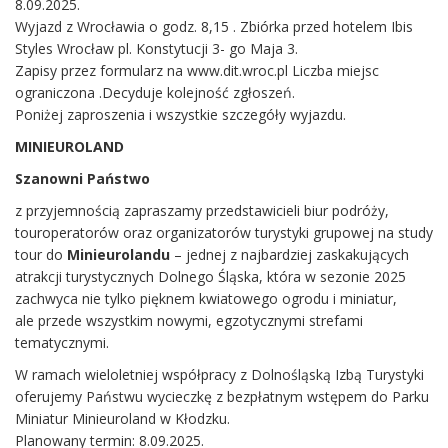
8.09.2025.
Wyjazd z Wrocławia o godz. 8,15 . Zbiórka przed hotelem Ibis
Styles Wrocław pl. Konstytucji 3- go Maja 3.
Zapisy przez formularz na www.dit.wroc.pl Liczba miejsc
ograniczona .Decyduje kolejność zgłoszeń.
Poniżej zaproszenia i wszystkie szczegóły wyjazdu.
MINIEUROLAND
Szanowni Państwo
z przyjemnością zapraszamy przedstawicieli biur podróży,
touroperatorów oraz organizatorów turystyki grupowej na study
tour do
Minieurolandu
– jednej z najbardziej zaskakujących
atrakcji turystycznych Dolnego Śląska, która w sezonie 2025
zachwyca nie tylko pięknem kwiatowego ogrodu i miniatur,
ale przede wszystkim nowymi, egzotycznymi strefami
tematycznymi.
W ramach wieloletniej współpracy z Dolnośląską Izbą Turystyki
oferujemy Państwu wycieczkę z bezpłatnym wstępem do Parku
Miniatur Minieuroland w Kłodzku.
Planowany termin: 8.09.2025.