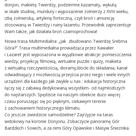
donjon, makietę Twierdzy, podziemne kazamaty, wykutą
w skale studnię, mundury i wyposażenie żołnierzy z XVIII wieku,
izbę żołnierską, artylerię forteczną, czyli broń i amunicję
stosowaną w Twierdzy i ruiny lazaretu. Przewodnik zaprezentuje
Wam także, jak działała broń czarnoprochowa!
Nowa trasa Multimedialna: „Jak zbudowano Twierdzę Srebrna
Góra?” Trasa multimedialna prowadząca przez Kawalier
i Lazaret jest wyposażona w wyjątkowe atrakcje: pomieszczenia
wiedzy, projekcję filmową, wirtualne puzzle i quizy, makieta
z wirtualną rzeczywistością, dioramy,klocki do składania, kanał
odwadniający z możliwością przejścia przez niego i wiele innych
urządzeń dla każdego Jak zwykle u nas : edukacja historyczna
łączy się z zabawą dedykowaną wszystkim- od najmłodszych
do najstarszych. Spędzicie na naszym obiekcie dużo więcej
czasu poruszając się po pięknym, ciekawym terenie
z zachowaniem historycznego klimatu.
Co jeszcze zwiedzicie samodzielnie? Zajrzyjcie na taras
widokowy na koronie Donjonu. Zobaczycie panoramę Gór
Bardzkich i Sowich, a za nimi Góry Opawskie i Masyw Śnieżnika.