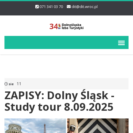
071 341 03 70
dit@dit.wroc.pl
11
sie
ZAPISY: Dolny Śląsk -
Study tour 8.09.2025