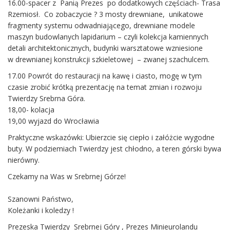
16.00-spacer z Panią Prezes po dodatkowych częściach- Trasa
Rzemiosł. Co zobaczycie ? 3 mosty drewniane, unikatowe
fragmenty systemu odwadniającego, drewniane modele
maszyn budowlanych lapidarium – czyli kolekcja kamiennych
detali architektonicznych, budynki warsztatowe wzniesione
w drewnianej konstrukcji szkieletowej – zwanej szachulcem.
17.00 Powrót do restauracji na kawę i ciasto, mogę w tym
czasie zrobić krótką prezentację na temat zmian i rozwoju
Twierdzy Srebrna Góra.
18,00- kolacja
19,00 wyjazd do Wrocławia
Praktyczne wskazówki: Ubierzcie się ciepło i załóżcie wygodne
buty. W podziemiach Twierdzy jest chłodno, a teren górski bywa
nierówny.
Czekamy na Was w Srebrnej Górze!
Szanowni Państwo,
Koleżanki i koledzy !
Prezeska Twierdzy Srebrnej Góry , Prezes Minieurolandu