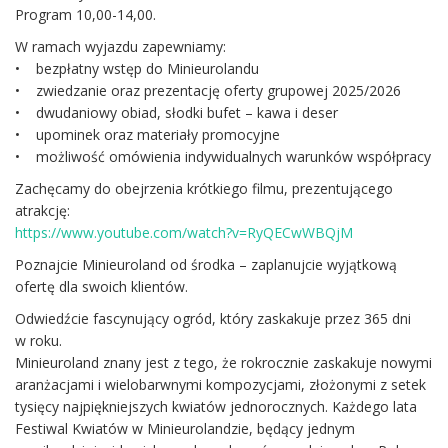
Program 10,00-14,00.
W ramach wyjazdu zapewniamy:
• bezpłatny wstęp do Minieurolandu
• zwiedzanie oraz prezentację oferty grupowej 2025/2026
• dwudaniowy obiad, słodki bufet – kawa i deser
• upominek oraz materiały promocyjne
• możliwość omówienia indywidualnych warunków współpracy
Zachęcamy do obejrzenia krótkiego filmu, prezentującego
atrakcję:
https://www.youtube.com/watch?v=RyQECwWBQjM
Poznajcie Minieuroland od środka – zaplanujcie wyjątkową
ofertę dla swoich klientów.
Odwiedźcie fascynujący ogród, który zaskakuje przez 365 dni
w roku.
Minieuroland znany jest z tego, że rokrocznie zaskakuje nowymi
aranżacjami i wielobarwnymi kompozycjami, złożonymi z setek
tysięcy najpiękniejszych kwiatów jednorocznych. Każdego lata
Festiwal Kwiatów w Minieurolandzie, będący jednym