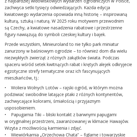
z najbardziej widowiskowych wydarzeń ogrodniczych w Polsce,
zachwyca setki tysięcy odwiedzających. Każda edycja
kwiatowego wydarzenia opowiada inną historię – inspirowaną
kulturą, sztuką i naturą. W 2025 roku motywem przewodnim
są Czechy, a kwiatowe nasadzenia rabatowe i przestrzenne
figury nawiązują do symboli czeskiej kultury i bajek.
Przede wszystkim, Minieuroland to nie tylko park miniatur
zanurzony w baśniowym ogrodzie – to również dom dla wielu
niezwykłych zwierząt z różnych zakątków świata. Podczas
spaceru wśród setek kwitnących rabat i krętych alejek odkryjecie
egzotyczne strefy tematyczne oraz ich fascynujących
mieszkańców, tj.:
• Woliera Wolnych Lotów – rajski ogród, w którym można
podziwiać swobodnie latające ptaki z różnych kontynentów,
zachwycające kolorami, śmiałością i przyjaznym
usposobieniem.
• Papugarnia Tiki – bliski kontakt z barwnymi papugami
w oryginalnej przestrzeni, zaaranżowanej w klimacie Hawajów.
Wizyta z możliwością karmienia i zdjęć.
• Wiewiórkarnia „Orzechowa Chata” – figlarne i towarzyskie