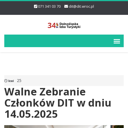
071 341 03 70
dit@dit.wroc.pl
25
kwi
Walne Zebranie
Członków DIT w dniu
14.05.2025