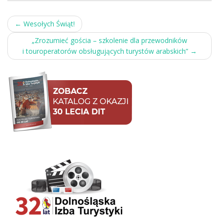
Post
←
Wesołych Świąt!
navigation
„Zrozumieć gościa – szkolenie dla przewodników
i touroperatorów obsługujących turystów arabskich”
→