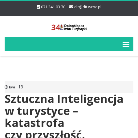
071 341 03 70
dit@dit.wroc.pl
13
kwi
Sztuczna Inteligencja
w turystyce –
katastrofa
czy przyszłość.