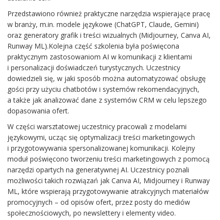
Przedstawiono również praktyczne narzędzia wspierające pracę
w branży, m.in. modele językowe (ChatGPT, Claude, Gemini)
oraz generatory grafik i treści wizualnych (Midjourney, Canva AI,
Runway ML).Kolejna część szkolenia była poświęcona
praktycznym zastosowaniom AI w komunikacji z klientami
i personalizacji doświadczeń turystycznych. Uczestnicy
dowiedzieli się, w jaki sposób można automatyzować obsługę
gości przy użyciu chatbotów i systemów rekomendacyjnych,
a także jak analizować dane z systemów CRM w celu lepszego
dopasowania ofert.
W części warsztatowej uczestnicy pracowali z modelami
językowymi, ucząc się optymalizacji treści marketingowych
i przygotowywania spersonalizowanej komunikacji. Kolejny
moduł poświęcono tworzeniu treści marketingowych z pomocą
narzędzi opartych na generatywnej AI. Uczestnicy poznali
możliwości takich rozwiązań jak Canva AI, Midjourney i Runway
ML, które wspierają przygotowywanie atrakcyjnych materiałów
promocyjnych – od opisów ofert, przez posty do mediów
społecznościowych, po newslettery i elementy video.