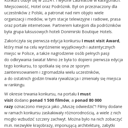
Konkurs odbył się w 2024 r. i wyłonił Laureatów w kategoriach:
Miejscowość, Hotel oraz Podróżnik. Był on przeznaczony dla
uczestników z Polski, a patronat nad nim objęło wiele
organizacji i mediów, w tym stacje telewizyjne i radiowe, prasa
oraz portale internetowe. Partnerem kategorii dla podróżników
była grupa luksusowych hoteli Donimirski Boutique Hotels.
Zakończyła się pierwsza edycja konkursu
I must visit Award
,
który miał na celu wyróżnienie wyjątkowych i autentycznych
miejsc w Polsce, a także nagrodzenie osób pełnych pasji
do odkrywania świata! Mimo że była to dopiero pierwsza edycja
tego konkursu, to spotkała się ona ze sporym
zainteresowaniem i zgromadziła wielu uczestników,
a do ostatnich godzin trwała rywalizacja i zmieniały się miejsca
w rankingu.
W okresie trwania konkursu, na portalu
I must
visit
dodano
ponad 1 500 filmów
, a
ponad 80 000
razy
oznaczono miejsca jako „Muszę odwiedzić”! Filmy dodane
w ramach konkursu zaskakiwały różnorodnością, a wiele z nich
mogło wzbudzić szczery zachwyt. Można było na nich zobaczyć
m.in. niezwykłe krajobrazy, imponującą architekturę, zabytki