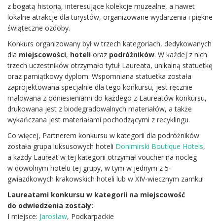
z bogatą historią, interesujące kolekcje muzealne, a nawet
lokalne atrakcje dla turystów, organizowane wydarzenia i piękne
świąteczne ozdoby.
Konkurs organizowany był w trzech kategoriach, dedykowanych
dla
miejscowości
,
hoteli
oraz
podróżników
. W każdej z nich
trzech uczestników otrzymało tytuł Laureata, unikalną statuetkę
oraz pamiątkowy dyplom. Wspomniana statuetka została
zaprojektowana specjalnie dla tego konkursu, jest ręcznie
malowana z odniesieniami do każdego z Laureatów konkursu,
drukowana jest z biodegradowalnych materiałów, a także
wykańczana jest materiałami pochodzącymi z recyklingu.
Co więcej, Partnerem konkursu w kategorii dla podróżników
została grupa luksusowych hoteli
Donimirski Boutique Hotels
,
a każdy Laureat w tej kategorii otrzymał voucher na nocleg
w dowolnym hotelu tej grupy, w tym w jednym z 5-
gwiazdkowych krakowskich hoteli lub w XIV-wiecznym zamku!
Laureatami konkursu w kategorii na miejscowość
do odwiedzenia zostały:
I miejsce:
Jarosław
, Podkarpackie