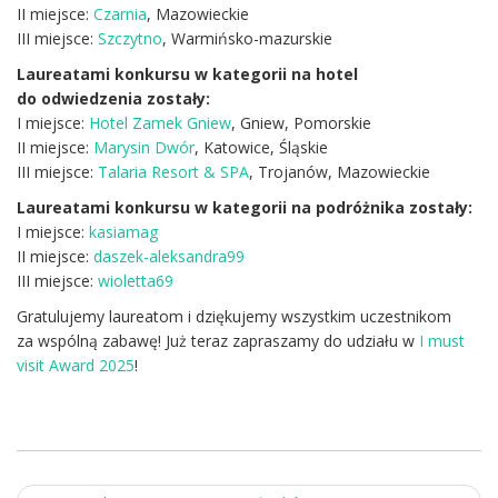
II miejsce:
Czarnia
, Mazowieckie
III miejsce:
Szczytno
, Warmińsko-mazurskie
Laureatami konkursu w kategorii na hotel
do odwiedzenia zostały:
I miejsce:
Hotel Zamek Gniew
, Gniew, Pomorskie
II miejsce:
Marysin Dwór
, Katowice, Śląskie
III miejsce:
Talaria Resort & SPA
, Trojanów, Mazowieckie
Laureatami konkursu w kategorii na podróżnika zostały:
I miejsce:
kasiamag
II miejsce:
daszek-aleksandra99
III miejsce:
wioletta69
Gratulujemy laureatom i dziękujemy wszystkim uczestnikom
za wspólną zabawę! Już teraz zapraszamy do udziału w
I must
visit Award 2025
!