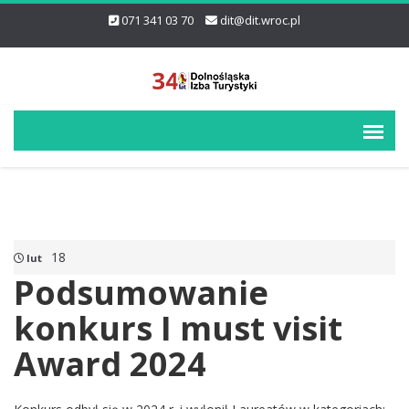
071 341 03 70
dit@dit.wroc.pl
18
lut
Podsumowanie
konkurs I must visit
Award 2024