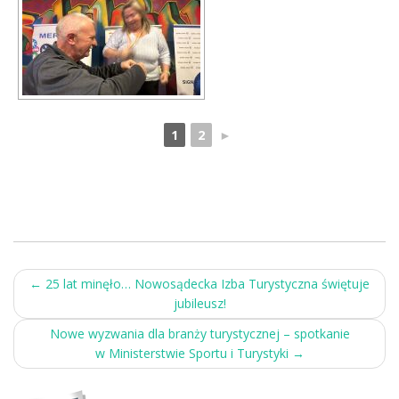
1
2
►
Post
←
25 lat minęło… Nowosądecka Izba Turystyczna świętuje
jubileusz!
navigation
Nowe wyzwania dla branży turystycznej – spotkanie
w Ministerstwie Sportu i Turystyki
→