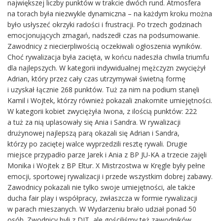
największej liczby punktów w trakcie dwóch rund. Atmosfera
na torach była niezwykle dynamiczna – na każdym kroku można
było usłyszeć okrzyki radości i frustracji. Po trzech godzinach
emocjonujących zmagań, nadszedł czas na podsumowanie.
Zawodnicy z niecierpliwością oczekiwali ogłoszenia wyników.
Choć rywalizacja była zacięta, w końcu nadeszła chwila triumfu
dla najlepszych. W kategorii indywidualnej mężczyzn zwyciężył
Adrian, który przez cały czas utrzymywał świetną formę
i uzyskał łącznie 268 punktów. Tuż za nim na podium stanęli
Kamil i Wojtek, którzy również pokazali znakomite umiejętności.
W kategorii kobiet zwyciężyła Iwona, z ilością punktów: 222
a tuż za nią uplasowały się Ania i Sandra. W rywalizacji
drużynowej najlepszą parą okazali się Adrian i Sandra,
którzy po zaciętej walce wyprzedzili resztę rywali. Drugie
miejsce przypadło parze Jarek i Ania z BP JU-KA a trzecie zajęli
Monika i Wojtek z BP Eltur. X Mistrzostwa w Kręgle były pełne
emocji, sportowej rywalizacji i przede wszystkim dobrej zabawy.
Zawodnicy pokazali nie tylko swoje umiejętności, ale także
ducha fair play i współpracy, zwłaszcza w formie rywalizacji
w parach mieszanych. W Wydarzeniu brało udział ponad 50
osób. Zwodnicy byli z DIT, ale gościliśmy też zawodników