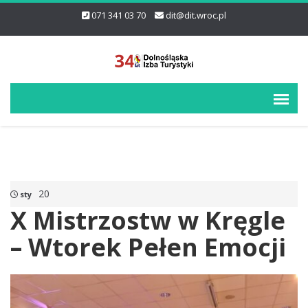
071 341 03 70
dit@dit.wroc.pl
20
sty
X Mistrzostw w Kręgle
– Wtorek Pełen Emocji