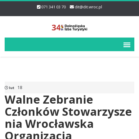
071 341 03 70
dit@dit.wroc.pl
18
lut
Walne Zebranie
Członków Stowarzysze
nia Wrocławska
Organizacja