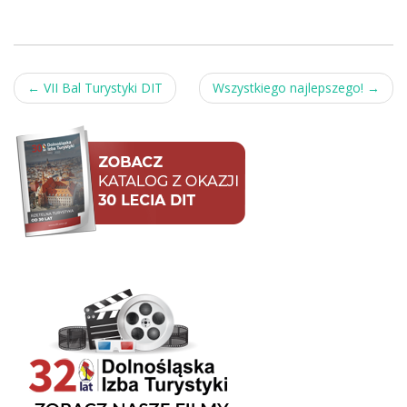
Post
←
VII Bal Turystyki DIT
Wszystkiego najlepszego!
→
navigation