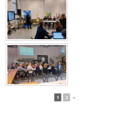
1
2
►