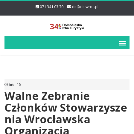
071 341 03 70
dit@dit.wroc.pl
18
lut
Walne Zebranie
Członków Stowarzysze
nia Wrocławska
Organizacja