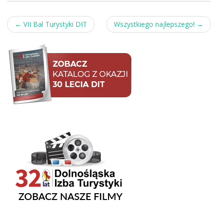
Post
←
VII Bal Turystyki DIT
Wszystkiego najlepszego!
→
navigation