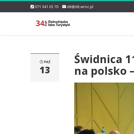
071 341 03 70
dit@dit.wroc.pl
Świdnica 1
PAŹ
na polsko 
13