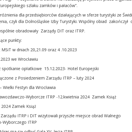
Europejskiego szlaku zamków i pałaców”.
óżnienia dla przedsiębiorców działających w sferze turystyki ze Świd
nia, czyli dla Dolnośląskie Izby Turystyki. Wspólny obiad zakończył 
wspólnie obradowały Zarządy DIT oraz ITRP.
ące punkty:
SiT w dniach 20,21.09 oraz 4 .10.2023
2023 we Wrocławiu
potkanie opłatkowe 15.12.2023- Hotel Europejski
ączone z Posiedzeniem Zarządu ITRP – luty 2024
 Wielki Festyn dla Wrocławia
wozdawczo-Wyborcze ITRP -12.kwietnia 2024 Zamek Książ
a 2024 Zamek Książ
Zarządu ITRP i DIT wizytowali przyszłe miejsce obrad Walnego
o-Wyborczego ITRP
órej ma się odbyć Gala XV- lecia ITRP.