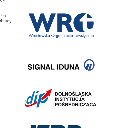
nicy
obrady.