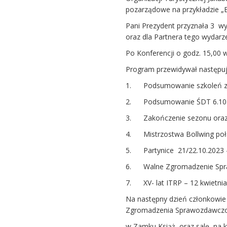
pozarządowe na przykładzie „
Pani Prezydent przyznała 3 wyr
oraz dla Partnera tego wydarze
Po Konferencji o godz. 15,00 
Program przewidywał następuj
1. Podsumowanie szkoleń z M
2. Podsumowanie ŚDT 6.10.
3. Zakończenie sezonu oraz s
4. Mistrzostwa Bollwing poł
5. Partynice 21/22.10.2023 –
6. Walne Zgromadzenie Spra
7. XV- lat ITRP – 12 kwietni
Na następny dzień członkowie 
Zgromadzenia Sprawozdawcz
w Zamku Książ oraz salę, na kt