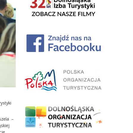
1
ystyki
szela –
skiej
cje