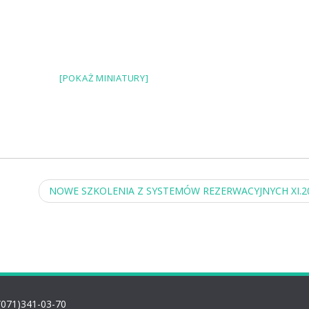
[POKAŻ MINIATURY]
NOWE SZKOLENIA Z SYSTEMÓW REZERWACYJNYCH XI.2
(071)341-03-70