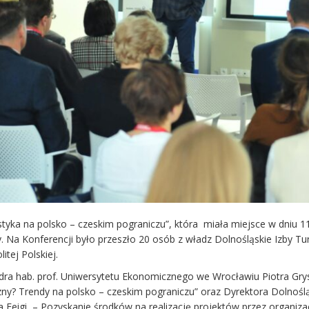
tyka na polsko – czeskim pograniczu”, która miała miejsce w dniu 1
y. Na Konferencji było przeszło 20 osób z władz Dolnośląskie Izby Tur
itej Polskiej.
ra hab. prof. Uniwersytetu Ekonomicznego we Wrocławiu Piotra Gry
czny? Trendy na polsko – czeskim pograniczu” oraz Dyrektora Dolnoślą
a Feigi – Pozyskanie środków na realizację projektów przez organiza