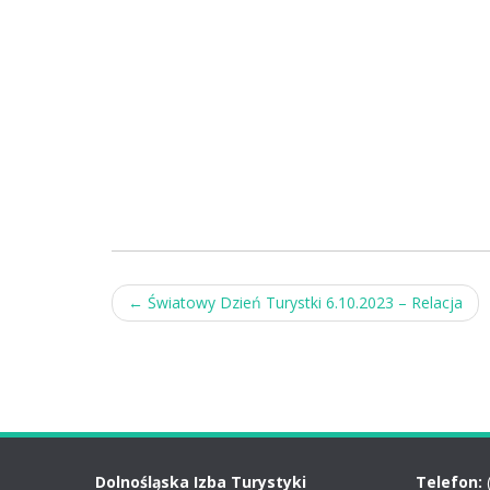
Post
←
Światowy Dzień Turystki 6.10.2023 – Relacja
navigation
Dolnośląska Izba Turystyki
Telefon: