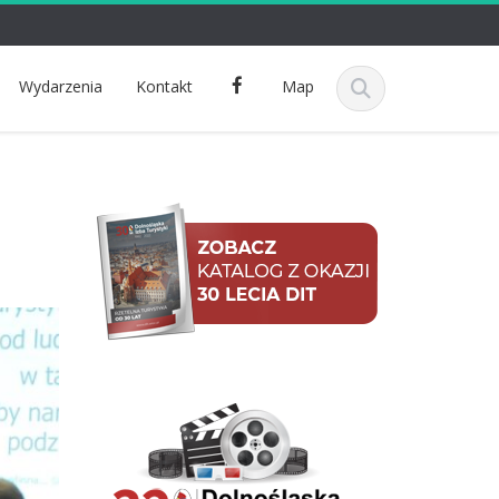
F
Wydarzenia
Kontakt
Map
a
c
e
b
o
o
k