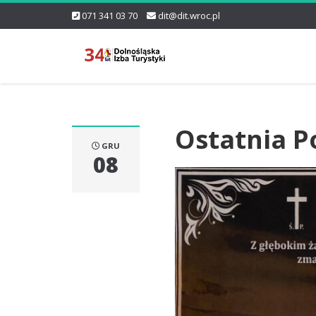
071 341 03 70
dit@dit.wroc.pl
Ostatnia P
GRU
08