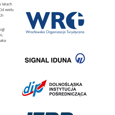
 latach
Od wielu
ch
ugi
i,
naka