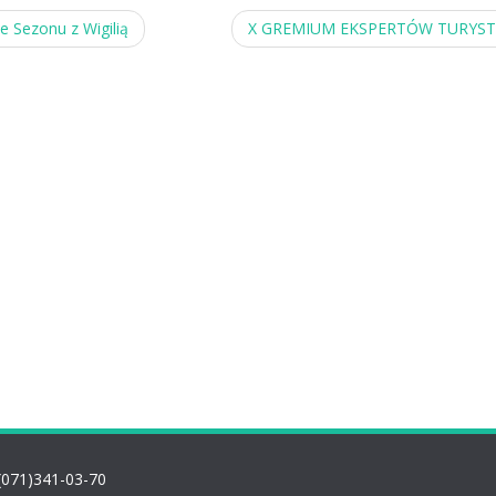
e Sezonu z Wigilią
X GREMIUM EKSPERTÓW TURYST
(071)341-03-70