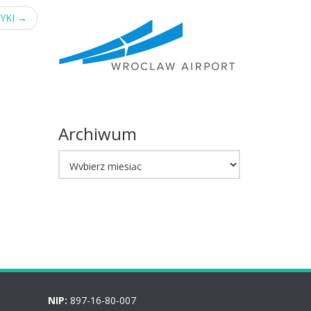
YKI
→
Archiwum
Archiwum
NIP:
897-16-80-007