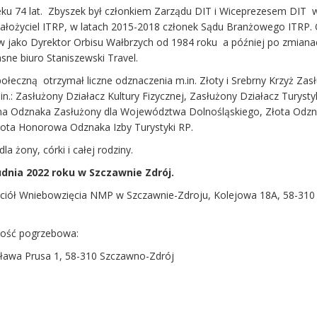
ku 74 lat. Zbyszek był członkiem Zarządu DIT i Wiceprezesem DIT w
ałożyciel ITRP, w latach 2015-2018 członek Sądu Branżowego ITRP. 
erw jako Dyrektor Orbisu Wałbrzych od 1984 roku a później po zmiana
sne biuro Staniszewski Travel.
połeczną otrzymał liczne odznaczenia m.in. Złoty i Srebrny Krzyż Zasł
n.: Zasłużony Działacz Kultury Fizycznej, Zasłużony Działacz Turystyk
ebrna Odznaka Zasłużony dla Województwa Dolnośląskiego, Złota Odz
 Złota Honorowa Odznaka Izby Turystyki RP.
a żony, córki i całej rodziny.
udnia 2022 roku w Szczawnie Zdrój.
ciół Wniebowzięcia NMP w Szczawnie-Zdroju, Kolejowa 18A, 58-310
tość pogrzebowa:
ława Prusa 1, 58-310 Szczawno-Zdrój