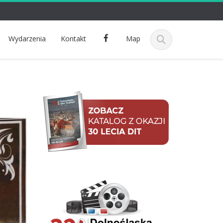
F
Wydarzenia
Kontakt
Map
a
c
e
b
o
o
k