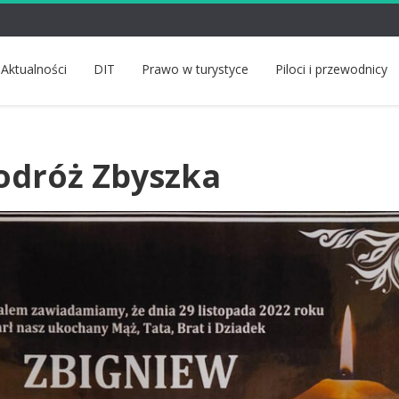
Aktualności
DIT
Prawo w turystyce
Piloci i przewodnicy
odróż Zbyszka