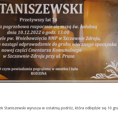
ek Staniszewski wyrusza w ostatnią podróż, która odbędzie się 10 gr