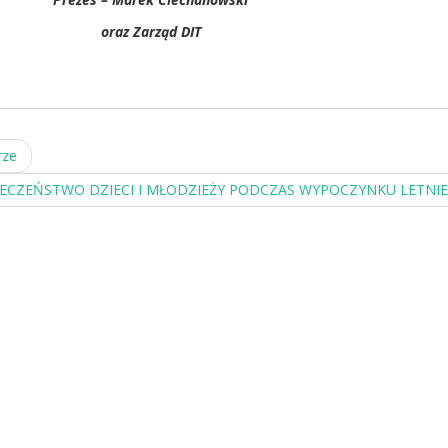
oraz Zarząd DIT
rze
EZPIECZEŃSTWO DZIECI I MŁODZIEŻY PODCZAS WYPOCZYNKU LETN