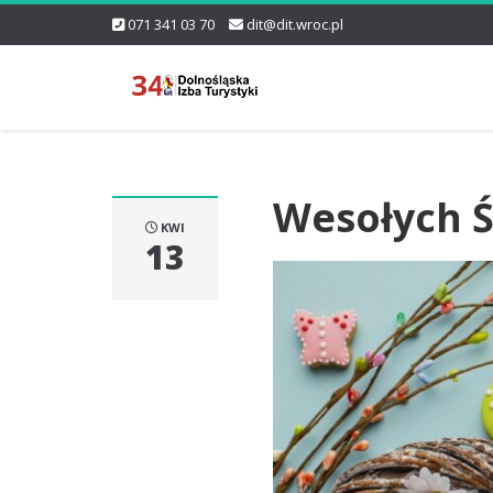
071 341 03 70
dit@dit.wroc.pl
Wesołych 
KWI
13