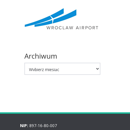
Archiwum
Archiwum
NIP:
897-16-80-007