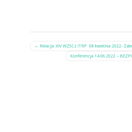
Post
←
Relacja: XIV WZSCz ITRP 08 kwietnia 2022- Zab
navigation
Konferencja 14.06.2022 – B