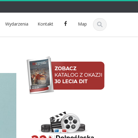
F
Wydarzenia
Kontakt
Map
a
c
e
b
o
o
k