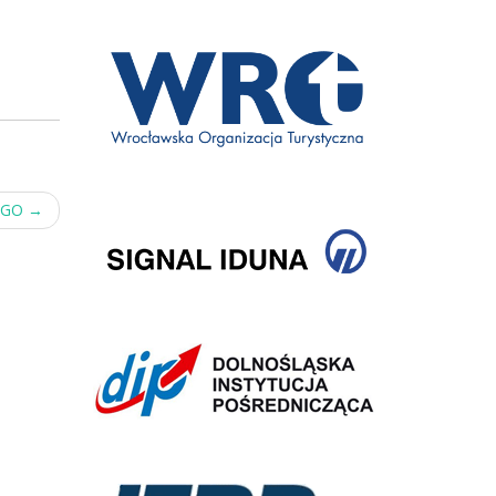
IEGO
→