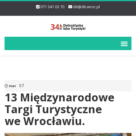
071 341 03 70
dit@dit.wroc.pl
07
mar
13 Międzynarodowe
Targi Turystyczne
we Wrocławiu.