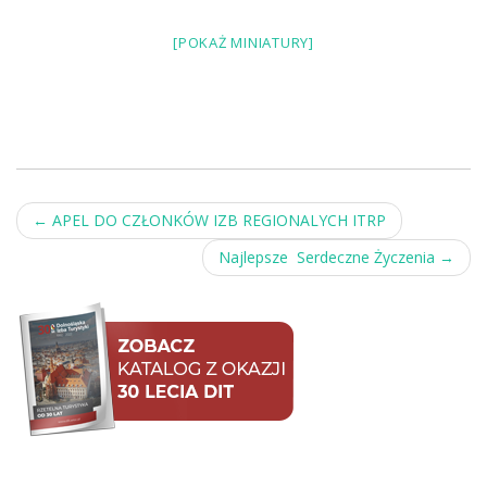
[POKAŻ MINIATURY]
Post
←
APEL DO CZŁONKÓW IZB REGIONALYCH ITRP
navigation
Najlepsze Serdeczne Życzenia
→