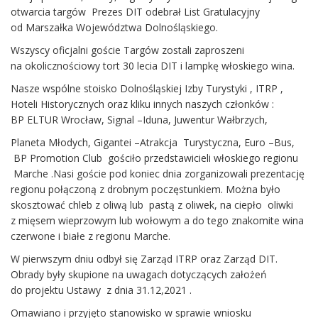
otwarcia targów Prezes DIT odebrał List Gratulacyjny
od Marszałka Województwa Dolnośląskiego.
Wszyscy oficjalni goście Targów zostali zaproszeni
na okolicznościowy tort 30 lecia DIT i lampkę włoskiego wina.
Nasze wspólne stoisko Dolnośląskiej Izby Turystyki , ITRP ,
Hoteli Historycznych oraz kliku innych naszych członków :
BP ELTUR Wrocław, Signal –Iduna, Juwentur Wałbrzych,
Planeta Młodych, Gigantei –Atrakcja Turystyczna, Euro –Bus,
BP Promotion Club gościło przedstawicieli włoskiego regionu
Marche .Nasi goście pod koniec dnia zorganizowali prezentację
regionu połączoną z drobnym poczęstunkiem. Można było
skosztować chleb z oliwą lub pastą z oliwek, na ciepło oliwki
z mięsem wieprzowym lub wołowym a do tego znakomite wina
czerwone i białe z regionu Marche.
W pierwszym dniu odbył się Zarząd ITRP oraz Zarząd DIT.
Obrady były skupione na uwagach dotyczących założeń
do projektu Ustawy z dnia 31.12,2021 .
Omawiano i przyjęto stanowisko w sprawie wniosku