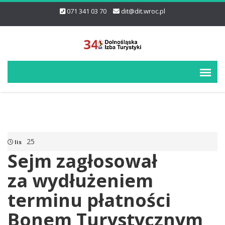
071 341 03 70
dit@dit.wroc.pl
25
lis
Sejm zagłosował
za wydłużeniem
terminu płatności
Bonem Turystycznym