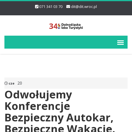
071 341 03 70
dit@dit.wroc.pl
20
cze
Odwołujemy
Konferencje
Bezpieczny Autokar,
Bezpieczne Wakacje.