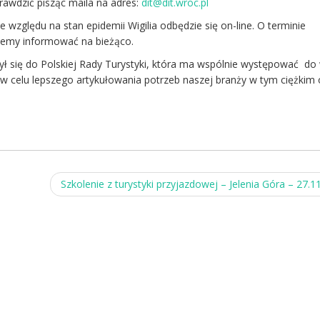
awdzić pisząc maila na adres:
dit@dit.wroc.pl
e względu na stan epidemii Wigilia odbędzie się on-line. O terminie
ziemy informować na bieżąco.
ył się do Polskiej Rady Turystyki, która ma wspólnie występować do
 celu lepszego artykułowania potrzeb naszej branży w tym ciężkim 
Szkolenie z turystyki przyjazdowej – Jelenia Góra – 27.1