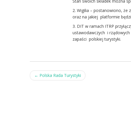
Stan swoich składek można spr
2. Wigilia – postanowiono, że z
oraz na jakiej platformie będ
3. DIT w ramach ITRP przyłącz
ustawodawczych i rządowych w
zapaści polskiej turystyki.
Post
←
Polska Rada Turystyki
navigation