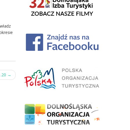
 władz
okresie
1.20
→