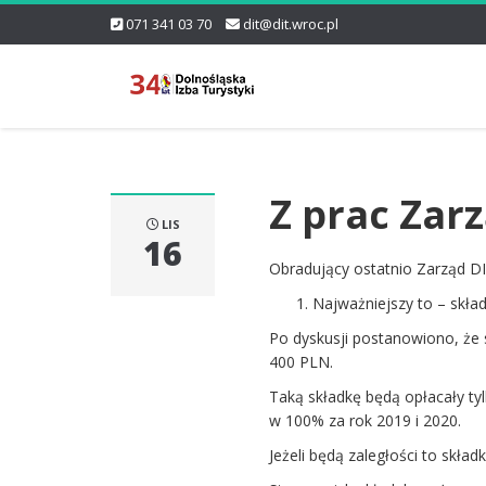
071 341 03 70
dit@dit.wroc.pl
Z prac Zar
LIS
16
Obradujący ostatnio Zarząd DI
Najważniejszy to – skła
Po dyskusji postanowiono, że 
400 PLN.
Taką składkę będą opłacały tyl
w 100% za rok 2019 i 2020.
Jeżeli będą zaległości to skład