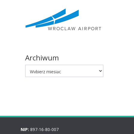
Archiwum
Archiwum
NIP:
897-16-80-007