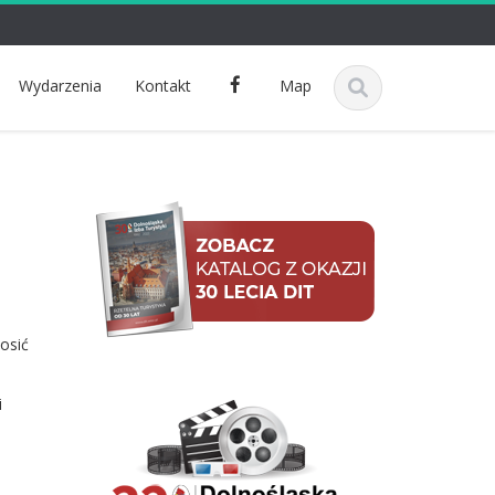
F
Wydarzenia
Kontakt
Map
a
c
e
b
o
o
k
osić
i