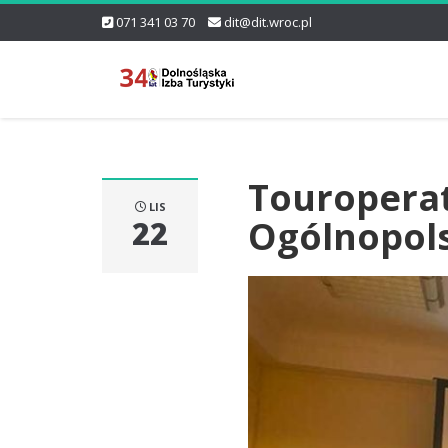
071 341 03 70
dit@dit.wroc.pl
Touroperat
LIS
Ogólnopols
22