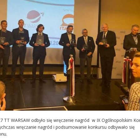
27 TT WARSAW odbyło się wręczenie nagród w IX Ogólnopolskim Ko
ychczas wręczanie nagród i podsumowanie konkursu odbywało się
onu.