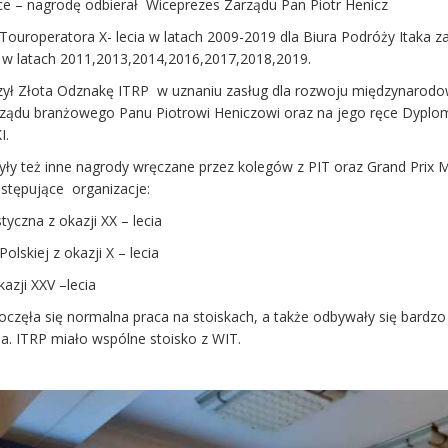
ce – nagrodę odbierał Wiceprezes Zarządu Pan Piotr Henicz
ouroperatora X- lecia w latach 2009-2019 dla Biura Podróży Itaka za
e w latach 2011,2013,2014,2016,2017,2018,2019.
zył Złota Odznakę ITRP w uznaniu zasług dla rozwoju międzynarodo
orządu branżowego Panu Piotrowi Heniczowi oraz na jego ręce Dyplo
I.
ły też inne nagrody wręczane przez kolegów z PIT oraz Grand Prix 
astępujące organizacje:
yczna z okazji XX – lecia
olskiej z okazji X – lecia
azji XXV –lecia
częła się normalna praca na stoiskach, a także odbywały się bardzo
ia. ITRP miało wspólne stoisko z WIT.