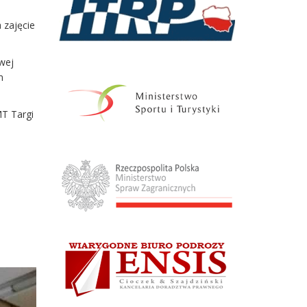
 zajęcie
wej
m
MT Targi