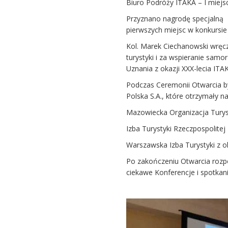
Biuro Podróży ITAKA – I miejs
Przyznano nagrodę specjalną T
pierwszych miejsc w konkursi
Kol. Marek Ciechanowski wręc
turystyki i za wspieranie sam
Uznania z okazji XXX-lecia ITAK
Podczas Ceremonii Otwarcia by
Polska S.A., które otrzymały n
Mazowiecka Organizacja Turyst
Izba Turystyki Rzeczpospolitej P
Warszawska Izba Turystyki z ok
Po zakończeniu Otwarcia rozpo
ciekawe Konferencje i spotkan