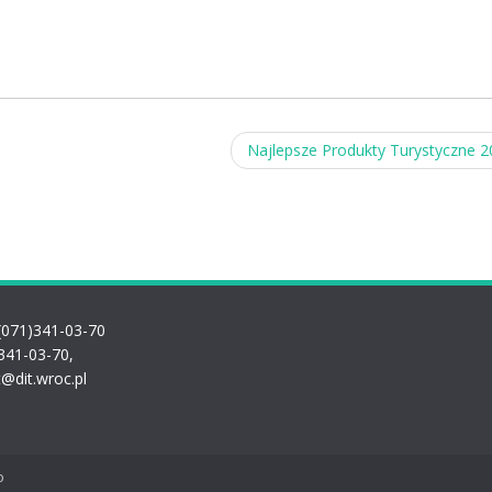
Najlepsze Produkty Turystyczne 
(071)341-03-70
341-03-70,
t@dit.wroc.pl
o