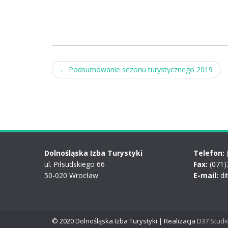
Post
←
Podsumowanie sezonu turystycznego 2019
navigation
Dolnośląska Izba Turystyki
Telefon:
ul. Piłsudskiego 66
Fax:
(071)
50-020 Wrocław
E-mail:
di
© 2020 Dolnośląska Izba Turystyki | Realizacja
D37 Studi