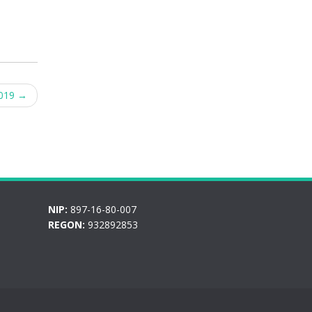
2019
→
NIP:
897-16-80-007
REGON:
932892853