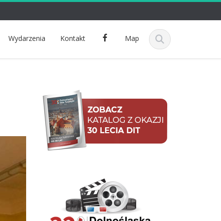
F
Wydarzenia
Kontakt
Map
a
c
e
b
o
o
k