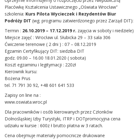
Uprzejmie informujemy o rozpoczęciu przez Niepubliczną
Placówkę Kształcenia Ustawicznego „Oświata Wrocław”
szkolenia:
Kurs Pilota Wycieczek i Rezydentów Biur
Podróży DIT
(wg. programu zatwierdzonego przez Zarząd DIT):
Termin :
26.10.2019 – 17.12.2019 r.
zajęcia w soboty i niedziele)
Miejsce zajęć : Wrocław ul. Słubicka 29 – 33 sala 306
Ćwiczenie terenowe ( 2 dni ) : 07 – 08.12.2019
Egzamin Certyfikujący DIT: siedziba DIT
godz. 09.00 – 16.00 18.01.2020 ( sobota)
Koszt egzaminu i legitymacji : 220zł
Kierownik kursu:
Bożena Prus
tel. 71 791 30 92, +48 601 641 533
Zapisy on line na :
www.oswiata.wroc.pl
Dla pracowników i osób kierowanych przez Członków
Dolnośląskiej Izby Turystyki, ITRP i DOTpromocyjna cena
udziału w kursie : 600z ł brutto płatna w 3 ratach.
Cena obejmuje materiały pomocnicze drukowane