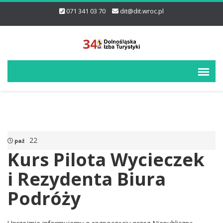
071 341 03 70
dit@dit.wroc.pl
22
paź
Kurs Pilota Wycieczek
i Rezydenta Biura
Podróży