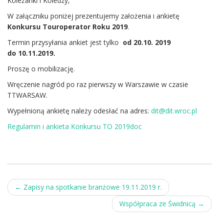
Koleżanki i Koledzy,
W załączniku poniżej prezentujemy założenia i ankietę
Konkursu Touroperator Roku 2019
.
Termin przysyłania ankiet jest tylko
od 20.10. 2019
do 10.11.2019.
Proszę o mobilizację.
Wręczenie nagród po raz pierwszy w Warszawie w czasie
TTWARSAW.
Wypełnioną ankietę należy odesłać na adres:
dit@dit.wroc.pl
Regulamin i ankieta Konkursu TO 2019doc
Post
←
Zapisy na spotkanie branżowe 19.11.2019 r.
navigation
Współpraca ze Świdnicą
→