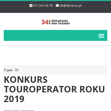
071 341 03 70
dit@dit.wroc.pl
30
paź
KONKURS
TOUROPERATOR ROKU
2019