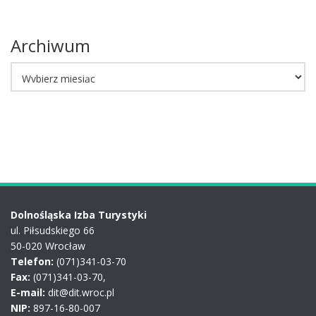
Archiwum
Archiwum
Dolnośląska Izba Turystyki
ul. Piłsudskiego 66
50-020 Wrocław
Telefon:
(071)341-03-70
Fax:
(071)341-03-70,
E-mail:
dit@dit.wroc.pl
NIP:
897-16-80-007