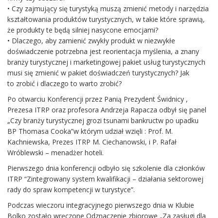
• Czy zajmujący się turystyką muszą zmienić metody i narzędzia
kształtowania produktów turystycznych, w takie które sprawią,
że produkty te będą silniej nasycone emocjami?
• Dlaczego, aby zamienić zwykły produkt w niezwykłe
doświadczenie potrzebna jest reorientacja myślenia, a znany
branży turystycznej i marketingowej pakiet usług turystycznych
musi się zmienić w pakiet doświadczeń turystycznych? Jak
to zrobić i dlaczego to warto zrobić?
Po otwarciu Konferencji przez Panią Prezydent Świdnicy ,
Prezesa ITRP oraz profesora Andrzeja Rapacza odbył się panel
„Czy branży turystycznej grozi tsunami bankructw po upadku
BP Thomasa Cooka”w którym udział wzięli : Prof. M.
Kachniewska, Prezes ITRP M. Ciechanowski, i P. Rafał
Wróblewski – menadżer hoteli.
Pierwszego dnia konferencji odbyło się szkolenie dla członków
ITRP “Zintegrowany system kwalifikacji – działania sektorowej
rady do spraw kompetencji w turystyce”.
Podczas wieczoru integracyjnego pierwszego dnia w Klubie
Bolko zostało wręczone Odznaczenie zbiorowe „Za zasługi dla