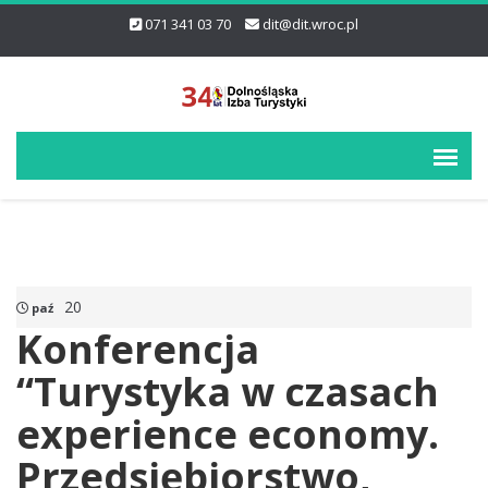
071 341 03 70
dit@dit.wroc.pl
20
paź
Konferencja
“Turystyka w czasach
experience economy.
Przedsiębiorstwo,