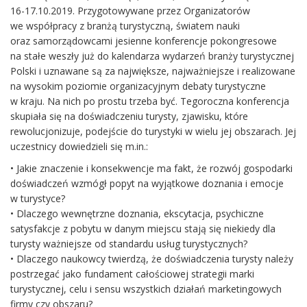
16-17.10.2019. Przygotowywane przez Organizatorów
we współpracy z branżą turystyczną, światem nauki
oraz samorządowcami jesienne konferencje pokongresowe
na stałe weszły już do kalendarza wydarzeń branży turystycznej
Polski i uznawane są za największe, najważniejsze i realizowane
na wysokim poziomie organizacyjnym debaty turystyczne
w kraju. Na nich po prostu trzeba być. Tegoroczna konferencja
skupiała się na doświadczeniu turysty, zjawisku, które
rewolucjonizuje, podejście do turystyki w wielu jej obszarach. Jej
uczestnicy dowiedzieli się m.in.:
• Jakie znaczenie i konsekwencje ma fakt, że rozwój gospodarki
doświadczeń wzmógł popyt na wyjątkowe doznania i emocje
w turystyce?
• Dlaczego wewnętrzne doznania, ekscytacja, psychiczne
satysfakcje z pobytu w danym miejscu stają się niekiedy dla
turysty ważniejsze od standardu usług turystycznych?
• Dlaczego naukowcy twierdzą, że doświadczenia turysty należy
postrzegać jako fundament całościowej strategii marki
turystycznej, celu i sensu wszystkich działań marketingowych
firmy czy obszaru?