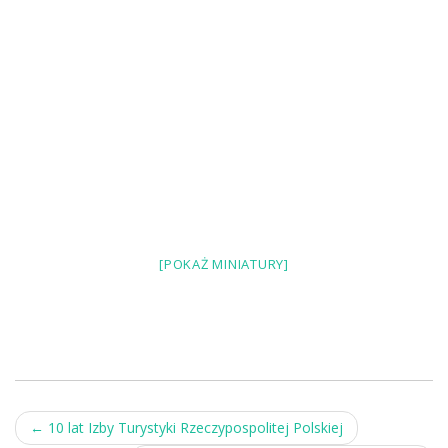
[POKAŻ MINIATURY]
Post
←
10 lat Izby Turystyki Rzeczypospolitej Polskiej