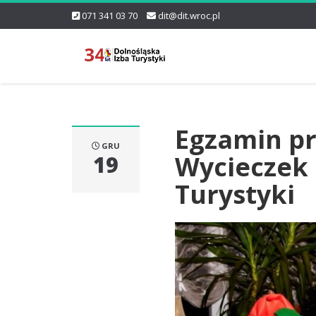
071 341 03 70
dit@dit.wroc.pl
Egzamin pr
GRU
Wycieczek 
19
Turystyki