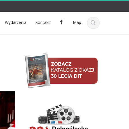
F
Wydarzenia
Kontakt
Map
a
c
e
b
o
o
k