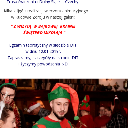
Trasa ćwiczenia : Dolny Śląsk – Czechy
ilka zdjęć z realizacji wieczoru animacyjnego
w Kudowie Zdroju w naszej galerii:
” Z WIZYTĄ W BAJKOWEJ KRAINIE
ŚWIĘTEGO MIKOŁAJA ”
Egzamin teoretyczny w siedzibie DIT
w dniu 12.01.2019r.
Zapraszamy, szczegóły na stronie DIT
i życzymy powodzenia
:-D