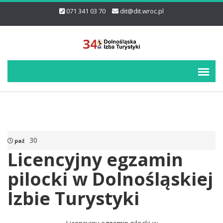
071 341 03 70
dit@dit.wroc.pl
30
paź
Licencyjny egzamin
pilocki w Dolnośląskiej
Izbie Turystyki