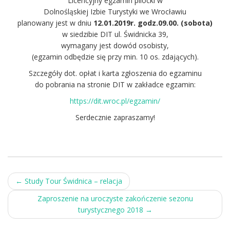
Licencyjny egzamin pilocki w
Dolnośląskiej Izbie Turystyki we Wrocławiu
planowany jest w dniu
12.01.2019r. godz.09.00. (sobota)
w siedzibie DIT ul. Świdnicka 39,
wymagany jest dowód osobisty,
(egzamin odbędzie się przy min. 10 os. zdających).
Szczegóły dot. opłat i karta zgłoszenia do egzaminu
do pobrania na stronie DIT w zakładce egzamin:
https://dit.wroc.pl/egzamin/
Serdecznie zapraszamy!
Post
←
Study Tour Świdnica – relacja
navigation
Zaproszenie na uroczyste zakończenie sezonu
turystycznego 2018
→