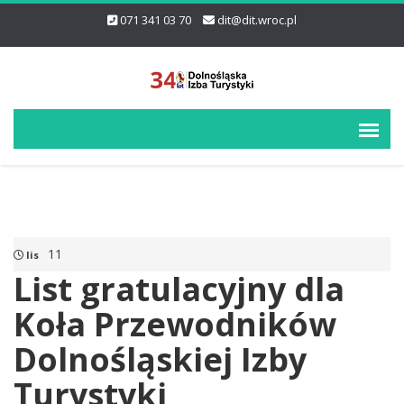
071 341 03 70
dit@dit.wroc.pl
11
lis
List gratulacyjny dla
Koła Przewodników
Dolnośląskiej Izby
Turystyki