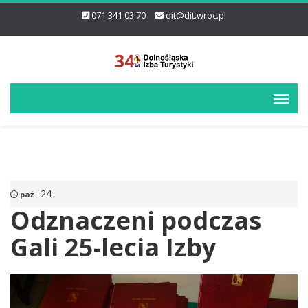
071 341 03 70
dit@dit.wroc.pl
24
paź
Odznaczeni podczas
Gali 25-lecia Izby