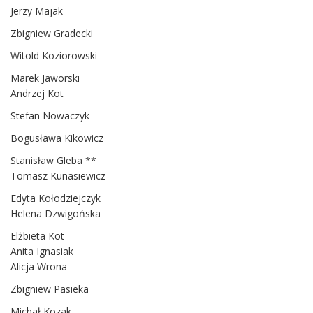
Jerzy Majak
Zbigniew Gradecki
Witold Koziorowski
Marek Jaworski
Andrzej Kot
Stefan Nowaczyk
Bogusława Kikowicz
Stanisław Gleba **
Tomasz Kunasiewicz
Edyta Kołodziejczyk
Helena Dzwigońska
Elżbieta Kot
Anita Ignasiak
Alicja Wrona
Zbigniew Pasieka
Michał Kozak