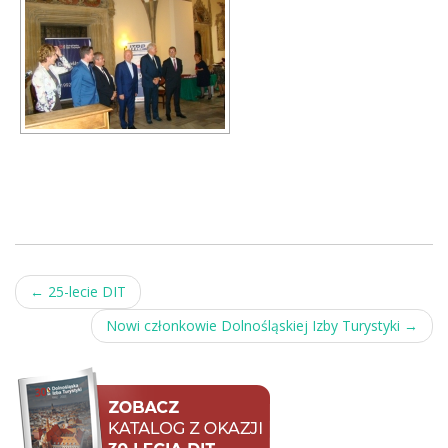
Post
←
25-lecie DIT
navigation
Nowi członkowie Dolnośląskiej Izby Turystyki
→