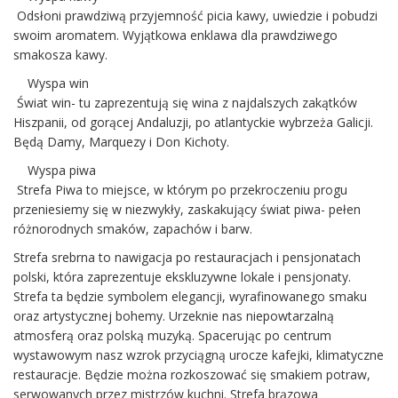
Odsłoni prawdziwą przyjemność picia kawy, uwiedzie i pobudzi
swoim aromatem. Wyjątkowa enklawa dla prawdziwego
smakosza kawy.
Wyspa win
Świat win- tu zaprezentują się wina z najdalszych zakątków
Hiszpanii, od gorącej Andaluzji, po atlantyckie wybrzeża Galicji.
Będą Damy, Marquezy i Don Kichoty.
Wyspa piwa
Strefa Piwa to miejsce, w którym po przekroczeniu progu
przeniesiemy się w niezwykły, zaskakujący świat piwa- pełen
różnorodnych smaków, zapachów i barw.
Strefa srebrna to nawigacja po restauracjach i pensjonatach
polski, która zaprezentuje ekskluzywne lokale i pensjonaty.
Strefa ta będzie symbolem elegancji, wyrafinowanego smaku
oraz artystycznej bohemy. Urzeknie nas niepowtarzalną
atmosferą oraz polską muzyką. Spacerując po centrum
wystawowym nasz wzrok przyciągną urocze kafejki, klimatyczne
restauracje. Będzie można rozkoszować się smakiem potraw,
serwowanych przez mistrzów kuchni. Strefa brązowa