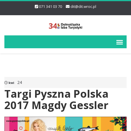
071 341 03 70
dit@dit.wroc.pl
24
kwi
Targi Pyszna Polska
2017 Magdy Gessler