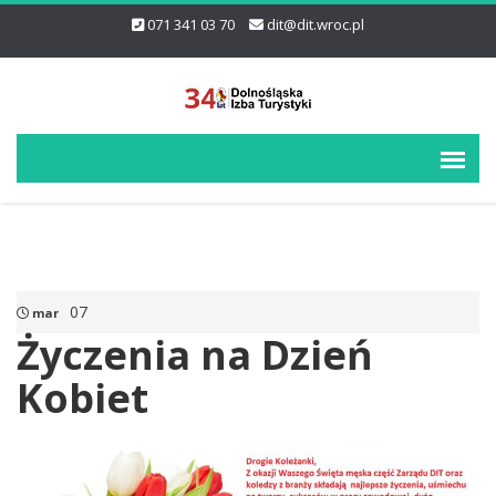
071 341 03 70
dit@dit.wroc.pl
07
mar
Życzenia na Dzień
Kobiet