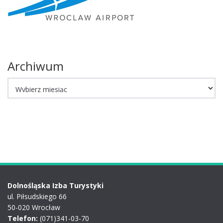
Archiwum
Archiwum
Dolnośląska Izba Turystyki
ul. Piłsudskiego 66
50-020 Wrocław
Telefon:
(071)341-03-70