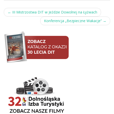
Post
←
III Mistrzostwa DIT w Jeździe Dowolnej na Łyżwach
navigation
Konferencja „Bezpieczne Wakacje”
→