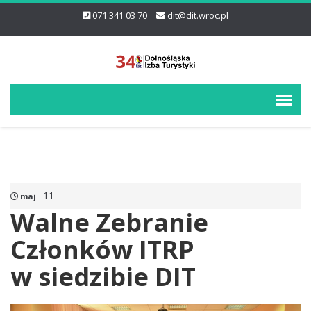
071 341 03 70
dit@dit.wroc.pl
11
maj
Walne Zebranie
Członków ITRP
w siedzibie DIT