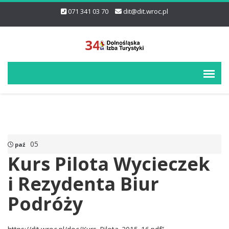
071 341 03 70
dit@dit.wroc.pl
05
paź
Kurs Pilota Wycieczek
i Rezydenta Biur
Podróży