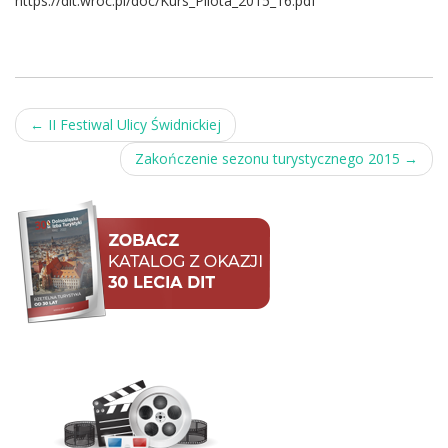
https://dit.wroc.pl/doc/Kurs_Pilota_2015_16.pdf”
Post
←
II Festiwal Ulicy Świdnickiej
navigation
Zakończenie sezonu turystycznego 2015
→