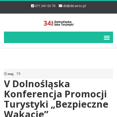
071 341 03 70
dit@dit.wroc.pl
19
maj
V Dolnośląska
Konferencja Promocji
Turystyki „Bezpieczne
Wakacje”