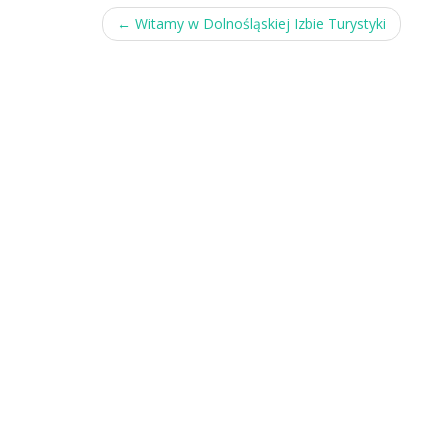
Post
←
Witamy w Dolnośląskiej Izbie Turystyki
navigation