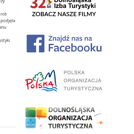
ozy
roli
 podjęła
minu
a
ystyki