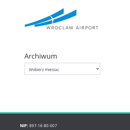
Archiwum
Archiwum
NIP:
897-16-80-007