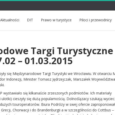
Aktualności
DIT
Prawo w turystyce
Piloci i przewodnicy
dowe Targi Turystyczne 
.02 – 01.03.2015
były się Międzynarodowe Targi Turystyki we Wrocławiu. W otwarciu M
ador Indonezji, Minister Tomasz Jędrzejczak, Marszałek Województw
ki.
P wystawiało się kilkanaście zrzeszonych podmiotów. Ich materiały
i ulotki) cieszyły się dużą popularnością. Dolnoślązacy szukają wycie
z dużych touroperatorów. Biura Podróży w swej ofercie zaproponowa
 Grecji, Chorwacji i do Brandenburgii a w szczególności do Cottbus –