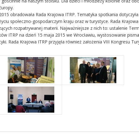
ł gościnnie na naszym stoisku. Dla dzieci i młodzieży kolonie oraz ob
Europy.
2015 obradowała Rada Krajowa ITRP. Tematyka spotkania dotyczyła 
ciu społeczno-gospodarczym kraju oraz w turystyce. Rada Krajowa
zących rozpatrywanej materii. Najważniejsze z nich to: ustalenie Ter
ów ITRP na dzień 15 maja 2015 we Wrocławiu, wystosowanie pism
tyki. Rada Krajowa ITRP przyjęła również założenia VIII Kongresu Tur