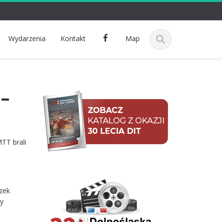
F
Wydarzenia
Kontakt
Map
a
c
e
b
–
o
o
k
TT brali
a
czek
ły