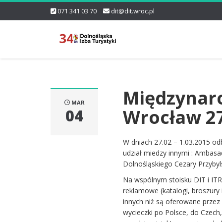
071 341 03 70
dit@dit.wroc.pl
Międzynaro
MAR
Wrocław 27
04
W dniach 27.02 – 1.03.2015 od
udział miedzy innymi : Ambas
Dolnośląskiego Cezary Przybyls
Na wspólnym stoisku DIT i ITR
reklamowe (katalogi, broszury 
innych niż są oferowane prze
wycieczki po Polsce, do Czech,