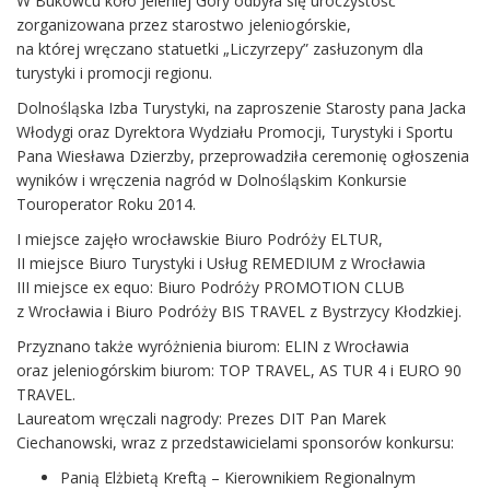
W Bukowcu koło Jeleniej Góry odbyła się uroczystość
zorganizowana przez starostwo jeleniogórskie,
na której wręczano statuetki „Liczyrzepy” zasłuzonym dla
turystyki i promocji regionu.
Dolnośląska Izba Turystyki, na zaproszenie Starosty pana Jacka
Włodygi oraz Dyrektora Wydziału Promocji, Turystyki i Sportu
Pana Wiesława Dzierzby, przeprowadziła ceremonię ogłoszenia
wyników i wręczenia nagród w Dolnośląskim Konkursie
Touroperator Roku 2014.
I miejsce zajęło wrocławskie Biuro Podróży ELTUR,
II miejsce Biuro Turystyki i Usług REMEDIUM z Wrocławia
III miejsce ex equo: Biuro Podróży PROMOTION CLUB
z Wrocławia i Biuro Podróży BIS TRAVEL z Bystrzycy Kłodzkiej.
Przyznano także wyróżnienia biurom: ELIN z Wrocławia
oraz jeleniogórskim biurom: TOP TRAVEL, AS TUR 4 i EURO 90
TRAVEL.
Laureatom wręczali nagrody: Prezes DIT Pan Marek
Ciechanowski, wraz z przedstawicielami sponsorów konkursu:
Panią Elżbietą Kreftą – Kierownikiem Regionalnym