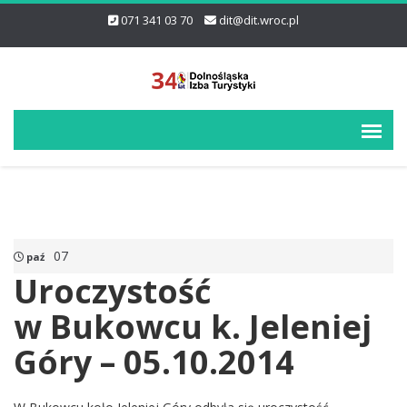
071 341 03 70
dit@dit.wroc.pl
07
paź
Uroczystość
w Bukowcu k. Jeleniej
Góry – 05.10.2014