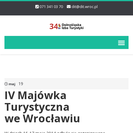
071 341 03 70
dit@dit.wroc.pl
19
maj
IV Majówka
Turystyczna
we Wrocławiu