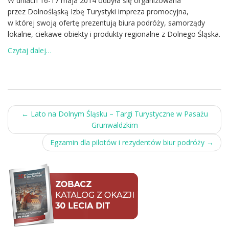
W dniach 16-17 maja 2014 odbyła się organizowana
przez Dolnośląską Izbę Turystyki impreza promocyjna,
w której swoją ofertę prezentują biura podróży, samorządy
lokalne, ciekawe obiekty i produkty regionalne z Dolnego Śląska.
Czytaj dalej…
Post
←
Lato na Dolnym Śląsku – Targi Turystyczne w Pasażu
Grunwaldzkim
navigation
Egzamin dla pilotów i rezydentów biur podróży
→