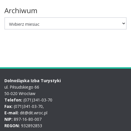
Archiwum
Archiwum
Dolnośląska Izba Turystyki
ul. Piłsudskiego 66
50-020 Wrocław
Telefon:
(071)341-03-70
Fax:
(071)341-03-70,
E-mail:
dit@dit.wroc.pl
NIP:
897-16-80-007
REGON:
932892853