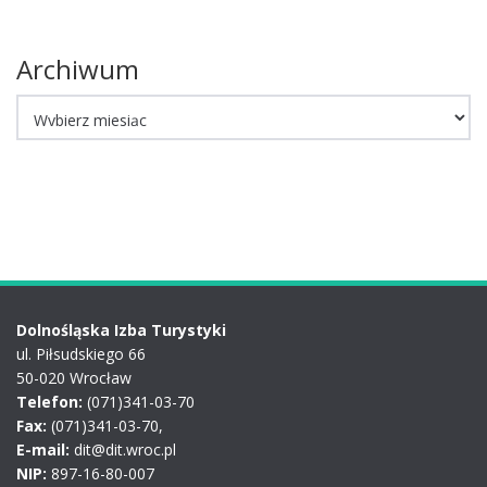
Archiwum
Archiwum
Dolnośląska Izba Turystyki
ul. Piłsudskiego 66
50-020 Wrocław
Telefon:
(071)341-03-70
Fax:
(071)341-03-70,
E-mail:
dit@dit.wroc.pl
NIP:
897-16-80-007