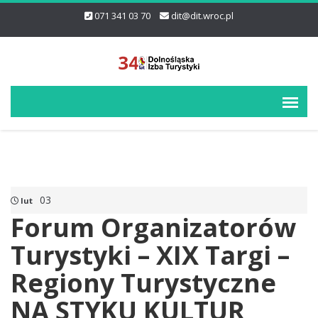
071 341 03 70
dit@dit.wroc.pl
03
lut
Forum Organizatorów
Turystyki – XIX Targi –
Regiony Turystyczne
NA STYKU KULTUR