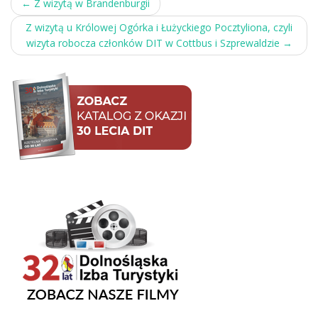
Post
←
Z wizytą w Brandenburgii
navigation
Z wizytą u Królowej Ogórka i Łużyckiego Pocztyliona, czyli
wizyta robocza członków DIT w Cottbus i Szprewaldzie
→