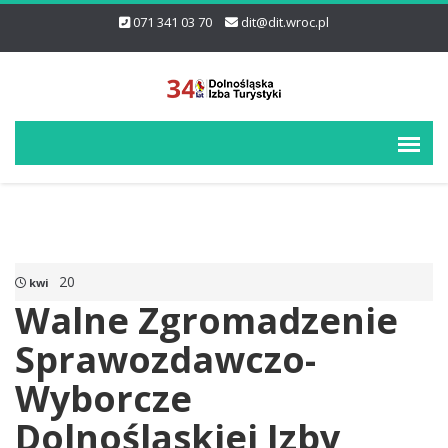
071 341 03 70
dit@dit.wroc.pl
20
kwi
Walne Zgromadzenie
Sprawozdawczo-
Wyborcze
Dolnośląskiej Izby